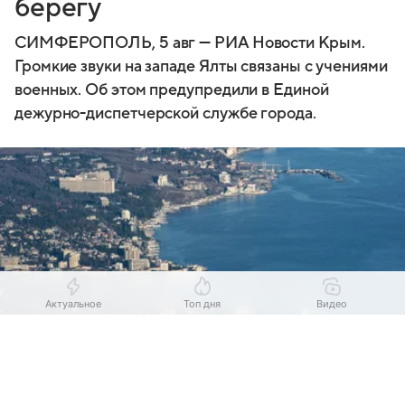
берегу
СИМФЕРОПОЛЬ, 5 авг — РИА Новости Крым.
Громкие звуки на западе Ялты связаны с учениями
военных. Об этом предупредили в Единой
дежурно-диспетчерской службе города.
Актуальное
Топ дня
Видео
Выберите комментарий
Выберите комментарий
Выберите комментарий
Информация полезная и актуальная
Информация полезная и актуальная
Информация полезная и актуальная
Источник:
РИА "Новости"