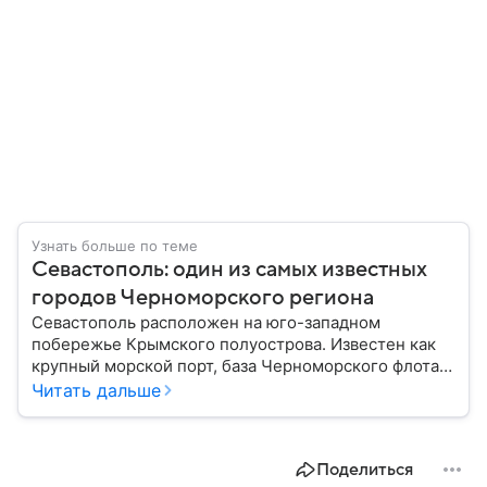
Узнать больше по теме
Севастополь: один из самых известных
городов Черноморского региона
Севастополь расположен на юго-западном
побережье Крымского полуострова. Известен как
крупный морской порт, база Черноморского флота и
город с богатой военной историей, сыгравший
Читать дальше
важную роль в событиях Крымской, Великой
Отечественной войн и современной истории. В
материале — главное об этом городе федерального
Поделиться
значения.