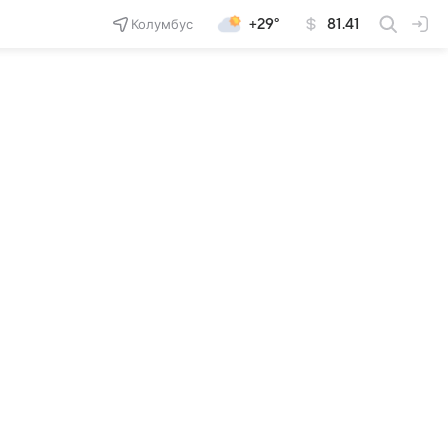
Колумбус
+29°
81.41