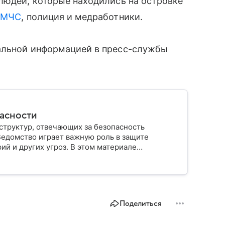
людей, которые находились на островке
и
МЧС
, полиция и медработники.
альной информацией в пресс-службы
пасности
структур, отвечающих за безопасность
Ведомство играет важную роль в защите
ий и других угроз. В этом материале
строено, какие задачи выполняет и какую роль
Поделиться