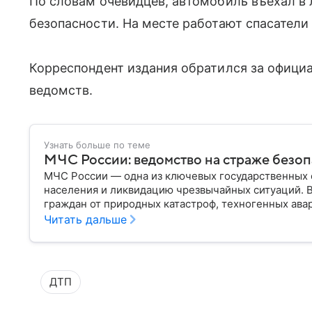
По словам очевидцев, автомобиль въехал в 
безопасности. На месте работают спасател
Корреспондент издания обратился за офици
ведомств.
Узнать больше по теме
МЧС России: ведомство на страже безо
МЧС России — одна из ключевых государственных 
населения и ликвидацию чрезвычайных ситуаций. 
граждан от природных катастроф, техногенных авар
разбираем, что представляет собой МЧС, как оно у
Читать дальше
играет в современной России.
ДТП