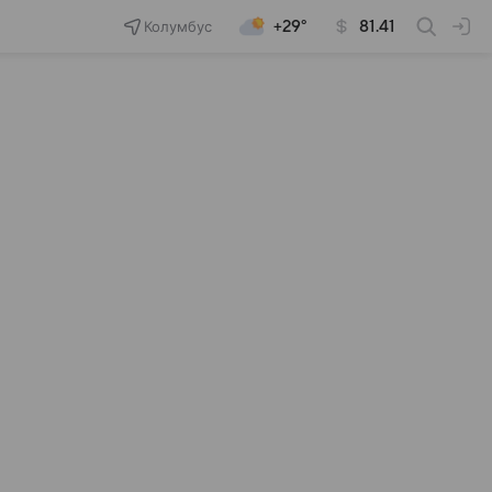
Колумбус
+29°
81.41