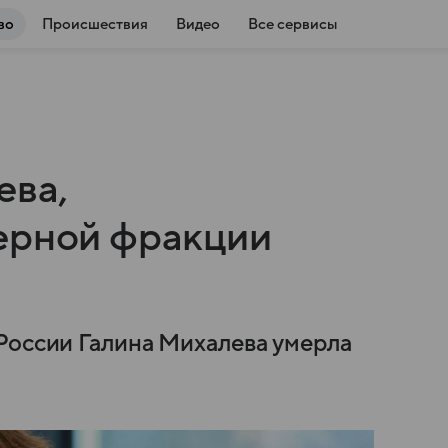
во
Происшествия
Видео
Все сервисы
ева,
ерной фракции
России Галина Михалева умерла