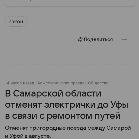
социальной сферы. Через нижнюю палату
парламента проходят важнейшие решения,
затрагивающие жизнь миллионов граждан.
закон
Разбираемся, как устроена Госдума, какие
полномочия она имеет и как формируется ее
состав.
Поделиться
14 часов назад
Комсомольская правда
Общество
В Самарской области
отменят электрички до Уфы
в связи с ремонтом путей
Отменят пригородные поезда между Самарой
и Уфой в августе.