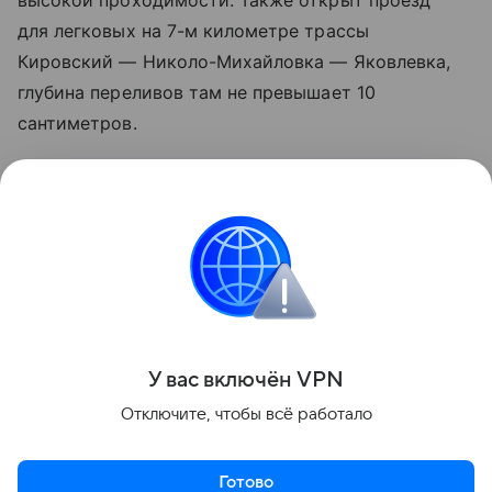
высокой проходимости. Также открыт проезд
для легковых на 7-м километре трассы
Кировский — Николо-Михайловка — Яковлевка,
глубина переливов там не превышает 10
сантиметров.
Однако на 5-м километре дороги Авдеевка —
Павло-Федоровка пока разрешен проезд только
для авто повышенной проходимости. Водителей
призывают соблюдать осторожность
и ориентироваться на дорожные знаки.
Поделиться
У вас включ
ён
V
P
N
Отключите, чтобы всё работало
Готово