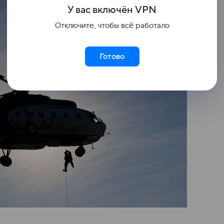
У вас включ
ён
V
P
N
Отключите, чтобы всё работало
Готово