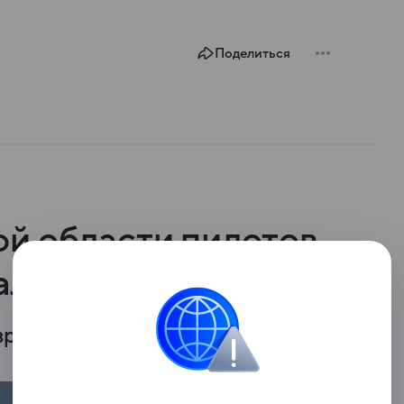
Поделиться
й области пилотов
али
вреждений.