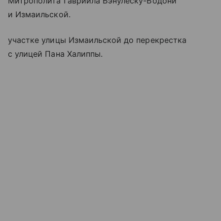
Митрополита Гавриила Бэнулеску-Бодони
и Измаильской.
участке улицы Измаильской до перекрестка
с улицей Пана Халиппы.