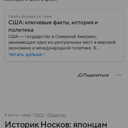
Узнать больше по теме
США: ключевые факты, история и
политика
США — государство в Северной Америке,
занимающее одно из центральных мест в мировой
экономике и международной политике. В
материале — основные сведения об этой стране.
Читать дальше
Поделиться
8 минут назад
ТАСС
Общество
Историк Носков: японцам