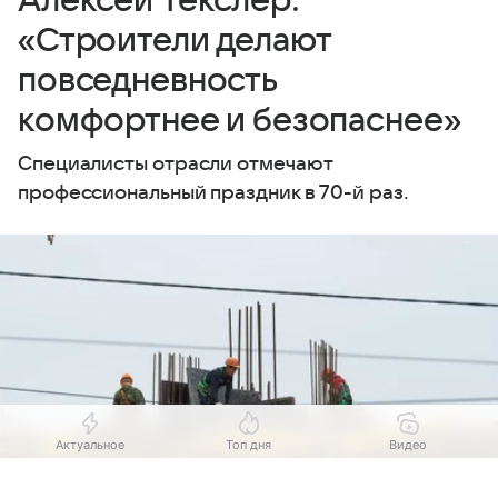
Алексей Текслер:
«Строители делают
повседневность
комфортнее и безопаснее»
Специалисты отрасли отмечают
профессиональный праздник в 70-й раз.
Актуальное
Топ дня
Видео
Выберите комментарий
Выберите комментарий
Выберите комментарий