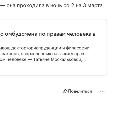
 она проходила в ночь со 2 на 3 марта.
о омбудсмена по правам человека в
ывов, доктор юриспруденции и философии,
 законов, направленных на защиту прав
ном человеке — Татьяне Москальковой,
ского омбудсмена. Собрали главное из ее
Поделиться