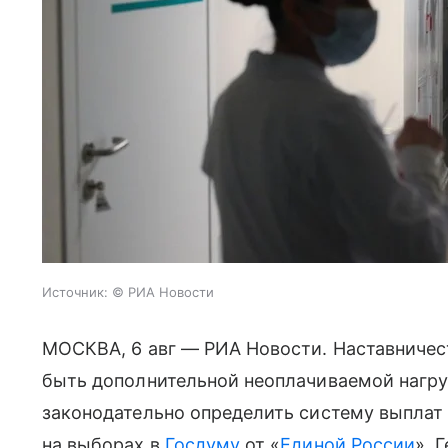
Источник:
© РИА Новости
МОСКВА, 6 авг — РИА Новости. Наставничес
быть дополнительной неоплачиваемой нагру
законодательно определить систему выплат
на выборах в
Госдуму
от «
Единой России
», 