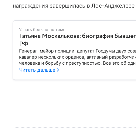
награждения завершилась в Лос-Анджелесе —
Узнать больше по теме
Татьяна Москалькова: биография бывшег
РФ
Генерал-майор полиции, депутат Госдумы двух соз
кавалер нескольких орденов, активный разработчик
человека и борьбу с преступностью. Все это об од
прошедшей путь от простого бухгалтера до россий
Читать дальше
биографии.