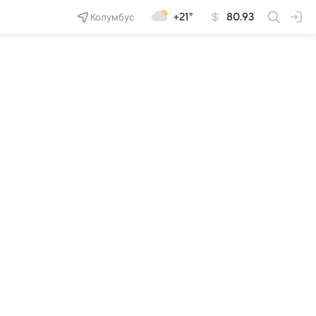
Колумбус
+21°
80.93