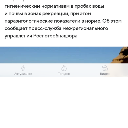
гигиеническим нормативам в пробах воды
и почвы в зонах рекреации, при этом
паразитологические показатели в норме. Об этом
сообщает пресс-служба межрегионального
управления Роспотребнадзора.
Актуальное
Топ дня
Видео
Выберите комментарий
Выберите комментарий
Выберите комментарий
Информация полезная и актуальная
Информация полезная и актуальная
Информация полезная и актуальная
Заголовок вводит в заблуждение
Заголовок вводит в заблуждение
Заголовок вводит в заблуждение
Источник:
РИА "Новости"
Материал содержит неполные данные
Материал содержит неполные данные
Материал содержит неполные данные