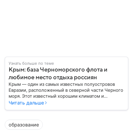
Узнать больше по теме
Крым: база Черноморского флота и
любимое место отдыха россиян
Крым — один из самых известных полуостровов
Евразии, расположенный в северной части Черного
моря. Этот известный хорошим климатом и
красивой природой регион имеет также огромное
Читать дальше
историческое, военное и экономическое значение.
На протяжении веков Крым переходил от одного
государства к другому, а его географическое
образование
положение сделало полуостров ключевой точкой
по контролю Черного моря.