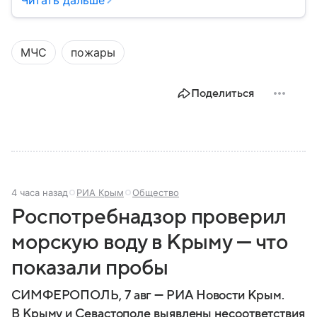
Читать дальше
историческое, военное и экономическое значение.
На протяжении веков Крым переходил от одного
государства к другому, а его географическое
МЧС
пожары
положение сделало полуостров ключевой точкой
по контролю Черного моря.
Поделиться
4 часа назад
РИА Крым
Общество
Роспотребнадзор проверил
морскую воду в Крыму — что
показали пробы
СИМФЕРОПОЛЬ, 7 авг — РИА Новости Крым.
В Крыму и Севастополе выявлены несоответствия