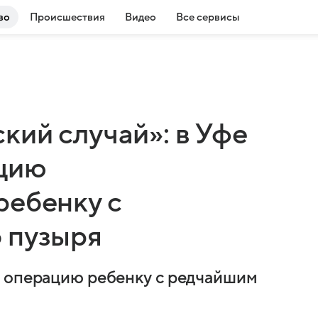
во
Происшествия
Видео
Все сервисы
кий случай»: в Уфе
ацию
ребенку с
 пузыря
и операцию ребенку с редчайшим