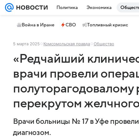
Политика
Экономика
Общест
Война в Иране
СВО
Топливный кризис
5 марта 2025
Комсомольская правда
Общество
«Редчайший клиничес
врачи провели опер
полуторагодовалому 
перекрутом желчного
Врачи больницы № 17 в Уфе провел
диагнозом.