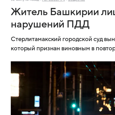
Житель Башкирии лиш
нарушений ПДД
Стерлитамакский городской суд вын
который признан виновным в повтор