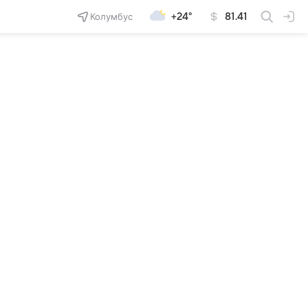
Колумбус
+24°
81.41