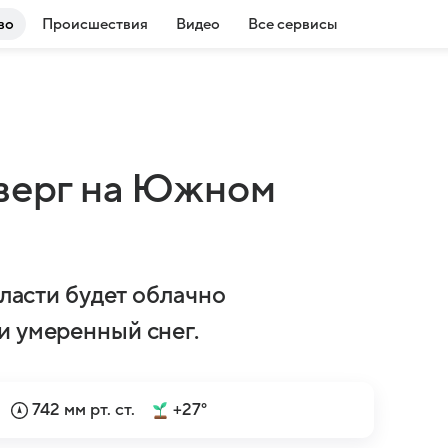
во
Происшествия
Видео
Все сервисы
тверг на Южном
бласти будет облачно
и умеренный снег.
742 мм рт. ст.
+27°