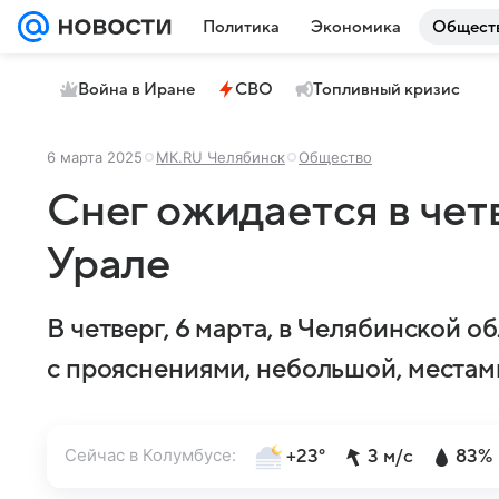
Политика
Экономика
Общест
Война в Иране
СВО
Топливный кризис
6 марта 2025
МК.RU Челябинск
Общество
Снег ожидается в че
Урале
В четверг, 6 марта, в Челябинской о
с прояснениями, небольшой, местам
Сейчас в Колумбусе:
+23°
3 м/с
83%