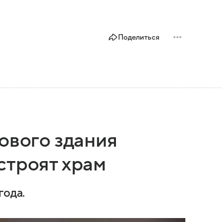
Поделиться
ового здания
строят храм
года.