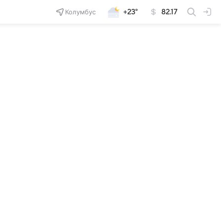
Колумбус
+23°
82.17