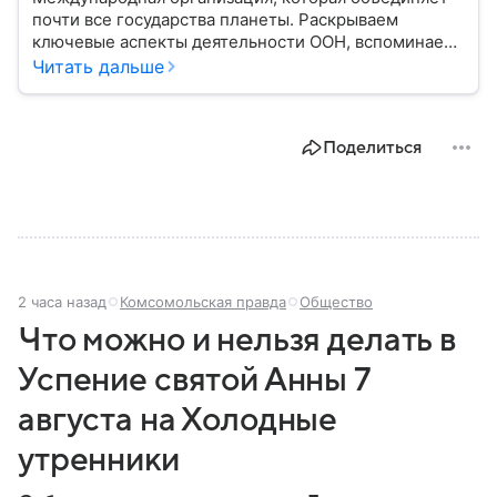
почти все государства планеты. Раскрываем
ключевые аспекты деятельности ООН, вспоминаем
историю ее становления и анализируем степень
Читать дальше
влияния на мировую политику.
Поделиться
2 часа назад
Комсомольская правда
Общество
Что можно и нельзя делать в
Успение святой Анны 7
августа на Холодные
утренники