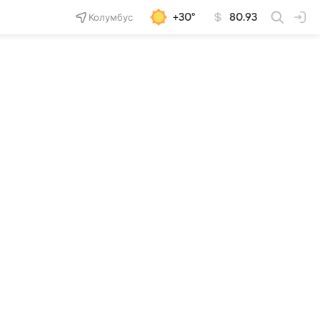
Колумбус
+30°
80.93