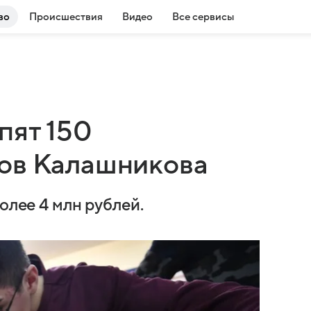
во
Происшествия
Видео
Все сервисы
пят 150
тов Калашникова
олее 4 млн рублей.