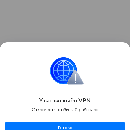
Поделиться
У вас включ
ён
V
P
N
Отключите, чтобы всё работало
Готово