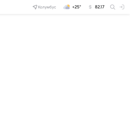
Колумбус
+25°
82.17