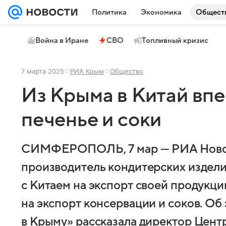
Политика
Экономика
Общест
Война в Иране
СВО
Топливный кризис
7 марта 2025
РИА Крым
Общество
Из Крыма в Китай вп
печенье и соки
СИМФЕРОПОЛЬ, 7 мар — РИА Ново
производитель кондитерских издели
с Китаем на экспорт своей продукци
на экспорт консервации и соков. Об
в Крыму» рассказала директор Цент