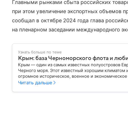
Главными рынками сбыта российских товаров
при этом увеличение экспортных объемов пр
сообщал в октябре 2024 года глава россий
на пленарном заседании международного эк
Узнать больше по теме
Крым: база Черноморского флота и люб
Крым — один из самых известных полуостровов Ев
Черного моря. Этот известный хорошим климатом 
огромное историческое, военное и экономическое
переходил от одного государства к другому, а его
Читать дальше
ключевой точкой по контролю Черного моря.