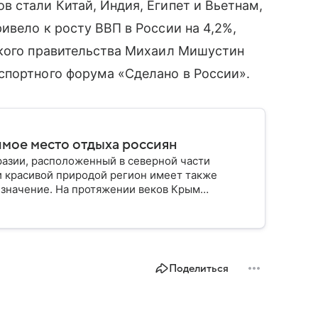
 стали Китай, Индия, Египет и Вьетнам,
ивело к росту ВВП в России на 4,2%,
ского правительства Михаил Мишустин
спортного форума «Сделано в России».
имое место отдыха россиян
разии, расположенный в северной части
и красивой природой регион имеет также
 значение. На протяжении веков Крым
 географическое положение сделало полуостров
Поделиться