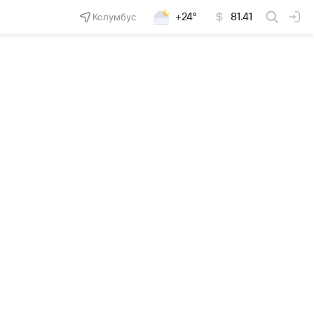
Колумбус
+24°
81.41