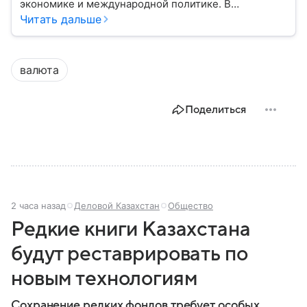
экономике и международной политике. В
материале — основные сведения об этой стране.
Читать дальше
валюта
Поделиться
2 часа назад
Деловой Казахстан
Общество
Редкие книги Казахстана
будут реставрировать по
новым технологиям
Сохранение редких фондов требует особых