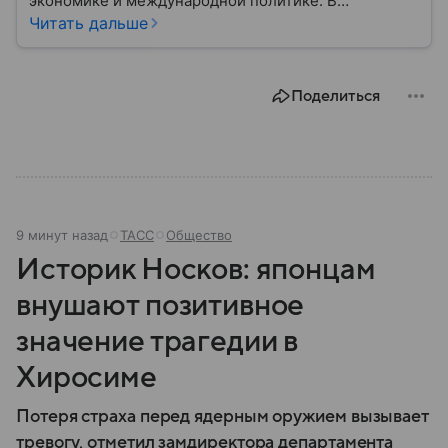
экономике и международной политике. В
материале — основные сведения об этой стране.
Читать дальше
Поделиться
9 минут назад
ТАСС
Общество
Историк Носков: японцам
внушают позитивное
значение трагедии в
Хиросиме
Потеря страха перед ядерным оружием вызывает
тревогу, отметил замдиректора департамента