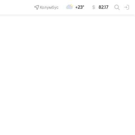
Колумбус
+23°
82.17