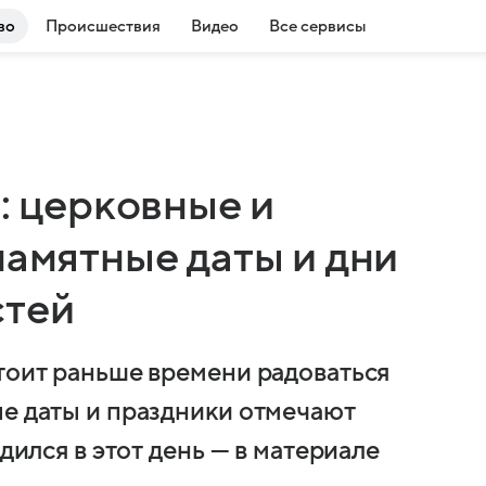
во
Происшествия
Видео
Все сервисы
а: церковные и
памятные даты и дни
стей
стоит раньше времени радоваться
ые даты и праздники отмечают
одился в этот день — в материале