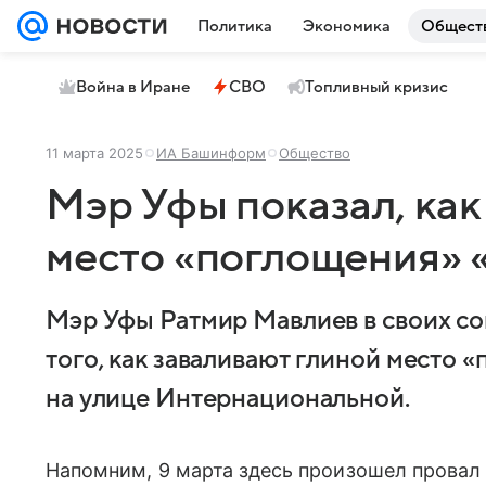
Политика
Экономика
Общест
Война в Иране
СВО
Топливный кризис
11 марта 2025
ИА Башинформ
Общество
Мэр Уфы показал, как
место «поглощения» 
Мэр Уфы Ратмир Мавлиев в своих с
того, как заваливают глиной место
на улице Интернациональной.
Напомним, 9 марта здесь произошел провал