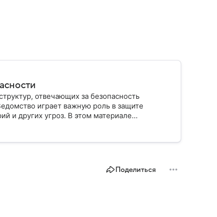
пасности
структур, отвечающих за безопасность
Ведомство играет важную роль в защите
ий и других угроз. В этом материале
строено, какие задачи выполняет и какую роль
Поделиться