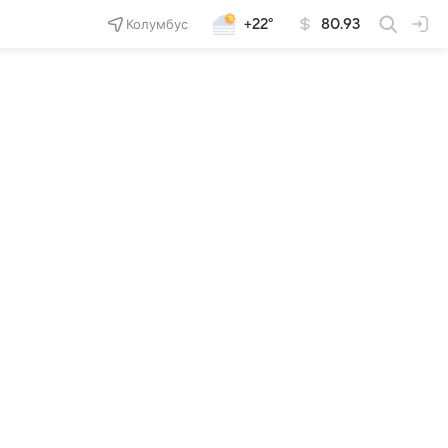
Колумбус
+22°
80.93