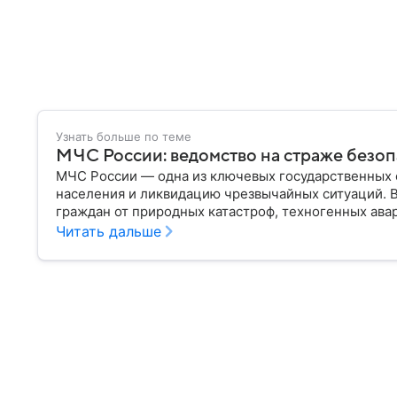
Узнать больше по теме
МЧС России: ведомство на страже безо
МЧС России — одна из ключевых государственных 
населения и ликвидацию чрезвычайных ситуаций. 
граждан от природных катастроф, техногенных авар
разбираем, что представляет собой МЧС, как оно у
Читать дальше
играет в современной России.