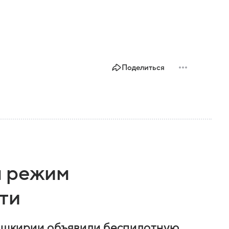
Поделиться
н режим
ти
 Башкирии объявили беспилотную