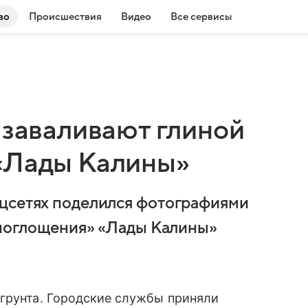
во
Происшествия
Видео
Все сервисы
 заваливают глиной
«Лады Калины»
оцсетях поделился фотографиями
 «поглощения» «Лады Калины»
 грунта. Городские службы приняли