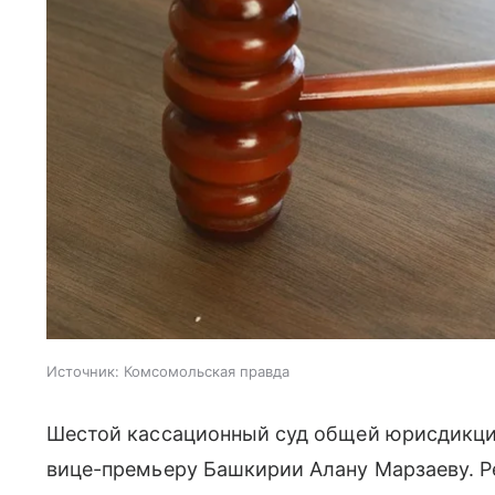
Источник:
Комсомольская правда
Шестой кассационный суд общей юрисдикци
вице-премьеру Башкирии Алану Марзаеву. Р