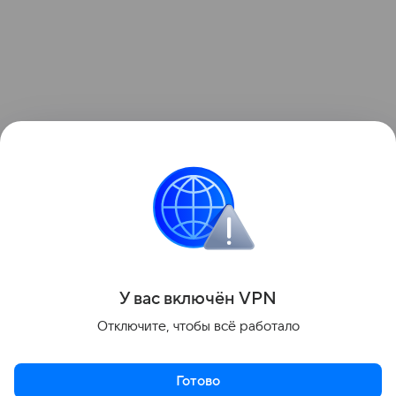
Поделиться
У вас включ
ён
V
P
N
Отключите, чтобы всё работало
Готово