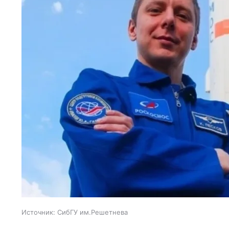
Источник:
СибГУ им.Решетнева