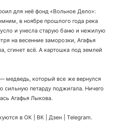
оил для неё фонд «Вольное Дело»:
омним, в ноябре прошлого года река
 русло и унесла старую баню и нежилую
отря на весенние заморозки, Агафья
, сгинет всё. А картошка под землей
 — медведь, который все же вернулся
ую сильную петарду поджигала. Ничего
лась Агафья Лыкова.
ются в ОК | ВК | Дзен | Telegram.