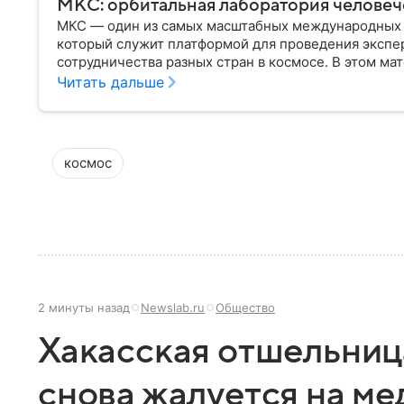
МКС: орбитальная лаборатория человеч
МКС — один из самых масштабных международных п
который служит платформой для проведения экспе
сотрудничества разных стран в космосе. В этом ма
Международная космическая станция, как она устр
Читать дальше
имеет для человечества.
космос
2 минуты назад
Newslab.ru
Общество
Хакасская отшельниц
снова жалуется на ме