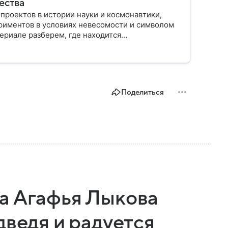
ества
роектов в истории науки и космонавтики,
риментов в условиях невесомости и символом
териале разберем, где находится
оена, кому принадлежит и какое значение
Поделиться
а Агафья Лыкова
дведя и радуется