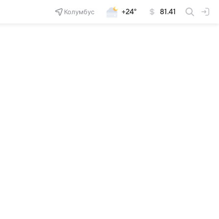
Колумбус
+24°
81.41