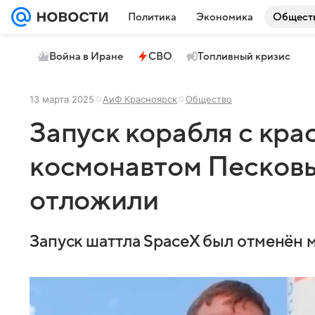
Политика
Экономика
Общест
Война в Иране
СВО
Топливный кризис
13 марта 2025
АиФ Красноярск
Общество
Запуск корабля с кр
космонавтом Песков
отложили
Запуск шаттла SpaceX был отменён ме