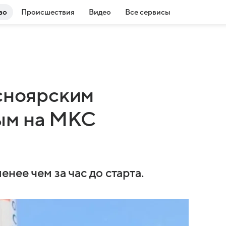
во
Происшествия
Видео
Все сервисы
асноярским
ым на МКС
нее чем за час до старта.