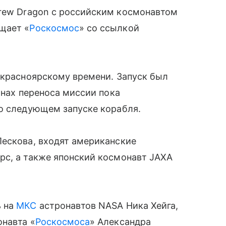
rew Dragon с российским космонавтом
щает «
Роскосмос
» со ссылкой
 красноярскому времени. Запуск был
инах переноса миссии пока
 о следующем запуске корабля.
Пескова, входят американские
рс, а также японский космонавт JAXA
ь на
МКС
астронавтов NASA Ника Хейга,
онавта «
Роскосмоса
» Александра