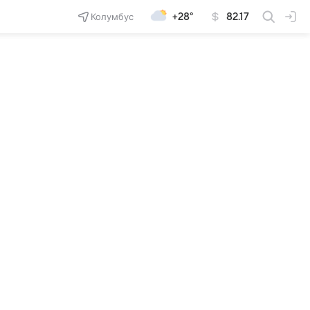
Колумбус
+28°
82.17