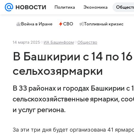
Политика
Экономика
Общест
Война в Иране
СВО
Топливный кризис
14 марта 2025
ИА Башинформ
Общество
В Башкирии с 14 по 16
сельхозярмарки
В 33 районах и городах Башкирии с 1
сельскохозяйственные ярмарки, соо
и услуг региона.
За эти три дня будет организована 41 ярмар