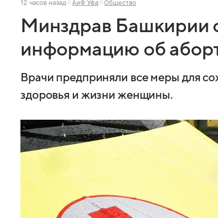
12 часов назад
АиФ Уфа
Общество
Минздрав Башкирии 
информацию об аборт
Врачи предприняли все меры для со
здоровья и жизни женщины.