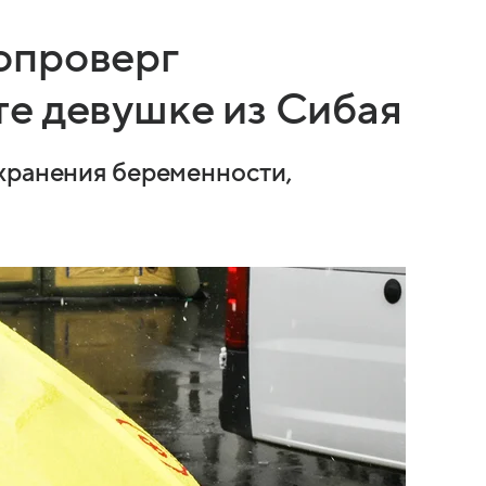
опроверг
е девушке из Сибая
хранения беременности,