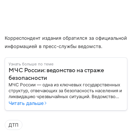
Корреспондент издания обратился за официальной
информацией в пресс-службы ведомств.
Узнать больше по теме
МЧС России: ведомство на страже
безопасности
МЧС России — одна из ключевых государственных
структур, отвечающих за безопасность населения и
ликвидацию чрезвычайных ситуаций. Ведомство
играет важную роль в защите граждан от
Читать дальше
природных катастроф, техногенных аварий и других
угроз. В этом материале разбираем, что
представляет собой МЧС, как оно устроено, какие
ДТП
задачи выполняет и какую роль играет в
современной России.