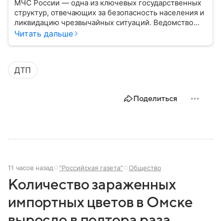
МЧС России — одна из ключевых государственных
структур, отвечающих за безопасность населения и
ликвидацию чрезвычайных ситуаций. Ведомство
играет важную роль в защите граждан от
Читать дальше
природных катастроф, техногенных аварий и других
угроз. В этом материале разбираем, что
представляет собой МЧС, как оно устроено, какие
ДТП
задачи выполняет и какую роль играет в
современной России.
Поделиться
11 часов назад
"Российская газета"
Общество
Количество зараженных
импортных цветов в Омске
выросло в полтора раза