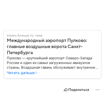
Узнать больше по теме
Международный аэропорт Пулково:
главные воздушные ворота Санкт-
Петербурга
Пулково — крупнейший аэропорт Северо-Запада
России и один из самых загруженных авиаузлов
страны. Воздушная гавань обслуживает внутренние
и международные рейсы, связывая Санкт-
Читать дальше
Петербург с десятками российских и зарубежных
городов. В материале рассказываем, где находится
Пулково, как до него добраться и чем примечателен
Поделиться
аэропорт.