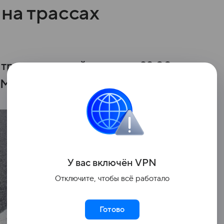
на трассах
и
 транспорта действует до 22:00
 М-5 «Урал».
У вас включ
ён
V
P
N
Отключите, чтобы всё работало
Готово