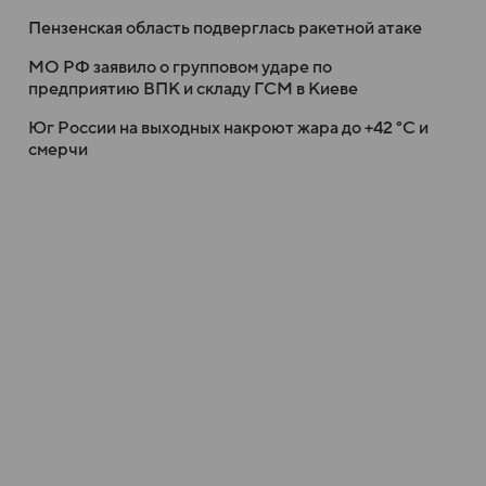
Пензенская область подверглась ракетной атаке
МО РФ заявило о групповом ударе по
предприятию ВПК и складу ГСМ в Киеве
Юг России на выходных накроют жара до +42 °C и
смерчи