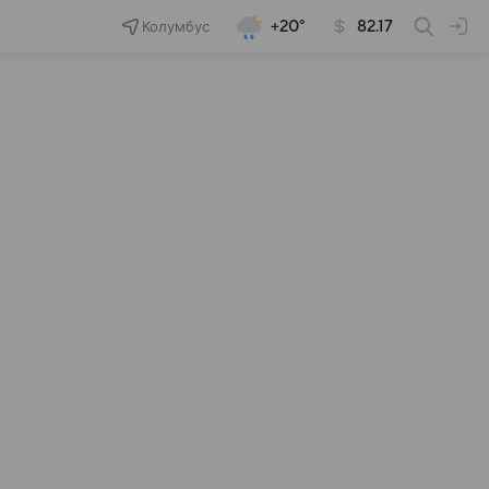
Колумбус
+20°
82.17