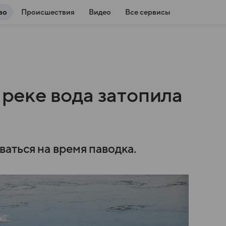
во
Происшествия
Видео
Все сервисы
 реке вода затопила
ться на время паводка.