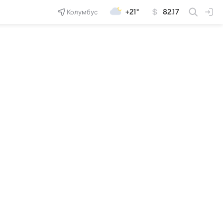
Колумбус
+21°
82.17