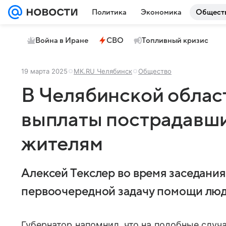
Политика
Экономика
Общест
Война в Иране
СВО
Топливный кризис
19 марта 2025
МК.RU Челябинск
Общество
В Челябинской облас
выплаты пострадавши
жителям
Алексей Текслер во время заседания
первоочередной задачу помощи людя
Губернатор напомнил, что на подобные случ