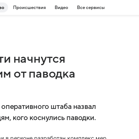
во
Происшествия
Видео
Все сервисы
ти начнутся
м от паводка
 оперативного штаба назвал
м, кого коснулись паводки.
аи в регионе разработан комплекс мер.