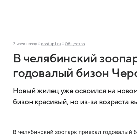
3 часа назад
dostup1.ru
Общество
В челябинский зоопа
годовалый бизон Чер
Новый жилец уже освоился на новом
бизон красивый, но из-за возраста в
В челябинский зоопарк приехал годовалый б