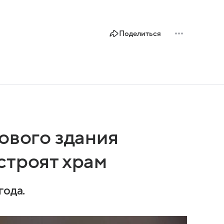
Поделиться
ового здания
строят храм
года.