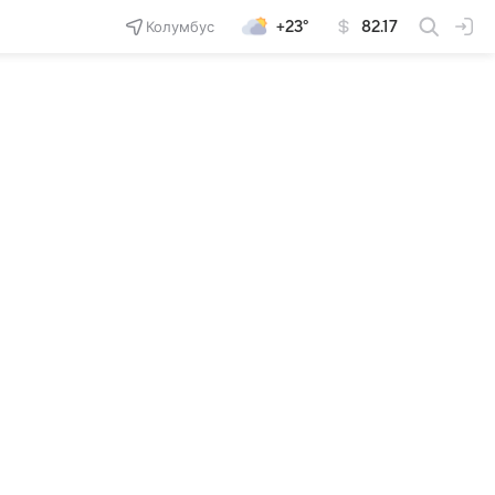
Колумбус
+23°
82.17