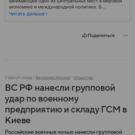
занимающее одно из центральных мест в мировой
экономике и международной политике. В
материале — основные сведения об этой стране.
Читать дальше
Поделиться
7 минут назад
Вечерняя Москва
Общество
ВС РФ нанесли групповой
удар по военному
предприятию и складу ГСМ в
Киеве
Российские военные ночью нанесли групповой