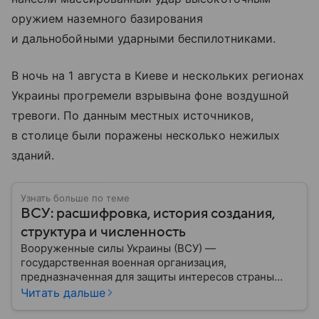
оружием наземного базирования
и дальнобойными ударными беспилотниками.
В ночь на 1 августа в Киеве и нескольких регионах
Украины прогремели взрывына фоне воздушной
тревоги. По данным местных источников,
в столице были поражены несколько нежилых
зданий.
Узнать больше по теме
ВСУ: расшифровка, история создания,
структура и численность
Вооруженные силы Украины (ВСУ) —
государственная военная организация,
предназначенная для защиты интересов страны
военным путем. Была создана после
Читать дальше
провозглашения независимости Украины в 1991