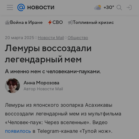
+30°
Война в Иране
СВО
Топливный кризис
20 марта 2025
Новости Mail
Общество
Лемуры воссоздали
легендарный мем
А именно мем с человеками-пауками.
Анна Морозова
Автор Новости Mail
Лемуры из японского зоопарка Асахикавы
воссоздали легендарный мем из мультфильма
«Человек-паук: Через вселенные». Видео
появилось
в Telegram-канале «Тупой нож».