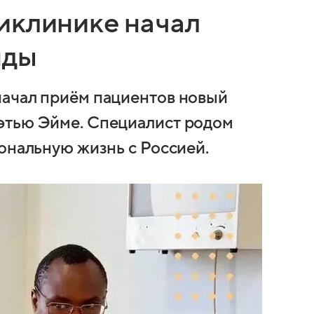
иклинике начал
нды
начал приём пациентов новый
этью Эйме. Специалист родом
ональную жизнь с Россией.