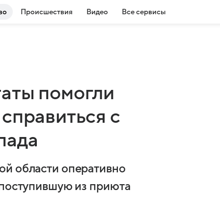
во
Происшествия
Видео
Все сервисы
аты помогли
 справиться с
пада
ой области оперативно
 поступившую из приюта