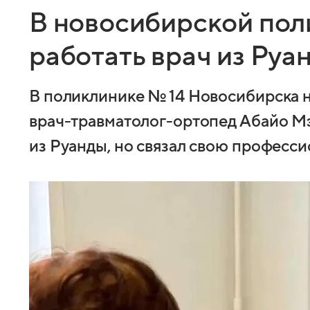
В новосибирской пол
работать врач из Руа
В поликлинике № 14 Новосибирска 
врач-травматолог-ортопед Абайо М
из Руанды, но связал свою професси