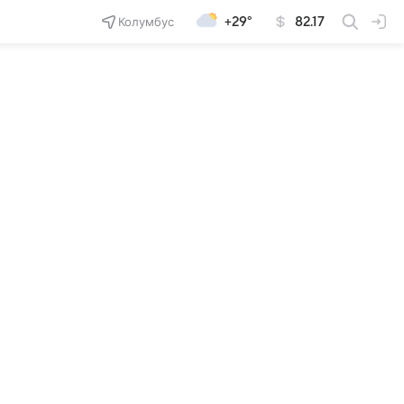
Колумбус
+29°
82.17