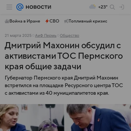
+23°
Война в Иране
СВО
Топливный кризис
21 марта 2025
АиФ Пермь
Общество
Дмитрий Махонин обсудил с
активистами ТОС Пермского
края общие задачи
Губернатор Пермского края Дмитрий Махонин
встретился на площадке Ресурсного центра ТОС
с активистами из 40 муниципалитетов края.