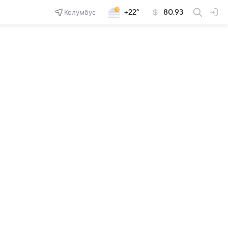
Колумбус
+22°
80.93