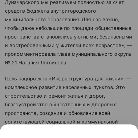
Луначарского мы реализуем полностью за счет
средств бюджета внутригородского
муниципального образования. Для нас важно,
чтобы даже небольшие по площади общественные
пространства становились уютными, безопасными
и востребованными у жителей всех возрастов», —
прокомментировала глава муниципального округа
№ 21 Наталья Логвинова.
Цель нацпроекта «Инфраструктура для жизни» —
комплексное развитие населенных пунктов. Это
строительство и ремонт жилья и дорог,
благоустройство общественных и дворовых
пространств, создание и обновление всей
сопутствующей социальной и коммунальной
инфраструктуры, рост числа комфортных