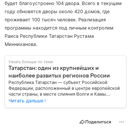
будет благоустроено 104 двора. Всего в текущем
году обновятся дворы около 420 домов, где
проживает 100 тысяч человек. Реализация
программы находится под личным контролем
Раиса Республики Татарстан Рустама
Минниханова.
Узнать больше по теме
Татарстан: один из крупнейших и
наиболее развитых регионов России
Республика Татарстан — субъект Российской
Федерации, расположенный в центре европейской
части страны, в месте слияния Волги и Камы.
Регион считается одним из ведущих
Читать дальше
экономических, научных и культурных центров
России; также он известен развитой
промышленностью, богатым историческим
Поделиться
наследием, многонациональным населением и
столицей — Казанью. Собрали все самое главное.