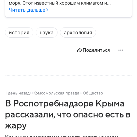
моря. Этот известный хорошим климатом и
красивой природой регион имеет также огромное
Читать дальше
историческое, военное и экономическое значение.
На протяжении веков Крым переходил от одного
государства к другому, а его географическое
история
наука
археология
положение сделало полуостров ключевой точкой
по контролю Черного моря.
Поделиться
1 день назад
Комсомольская правда
Общество
В Роспотребнадзоре Крыма
рассказали, что опасно есть в
жару