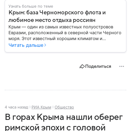
Узнать больше по теме
Крым: база Черноморского флота и
любимое место отдыха россиян
Крым — один из самых известных полуостровов
Евразии, расположенный в северной части Черного
моря. Этот известный хорошим климатом и
красивой природой регион имеет также огромное
Читать дальше
историческое, военное и экономическое значение.
На протяжении веков Крым переходил от одного
государства к другому, а его географическое
Поделиться
положение сделало полуостров ключевой точкой
по контролю Черного моря.
4 часа назад
РИА Крым
Общество
В горах Крыма нашли оберег
римской эпохи с головой