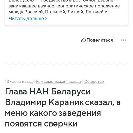
занимающее важное геополитическое положение
между Россией, Польшей, Литвой, Латвией и
Украиной. Несмотря на свою небольшую
Читать дальше
территорию, страна играет значительную роль в
международной политике и экономике региона. В
этом материале разбираем главное о союзной РФ
Поделиться
республике.
13 часов назад
Комсомольская правда
Общество
Глава НАН Беларуси
Владимир Караник сказал, в
меню какого заведения
появятся сверчки