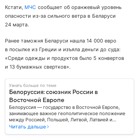
Кстати,
МЧС
сообщает об оранжевый уровень
опасности из-за сильного ветра в Беларуси
24 марта.
Ранее таможня Беларуси нашла 14 000 евро
в посылке из Греции и изъяла деньги до суда:
«Среди одежды и продуктов было 5 конвертов
и 13 бумажных свертков».
Узнать больше по теме
Белоруссия: союзник России в
Восточной Европе
Белоруссия — государство в Восточной Европе,
занимающее важное геополитическое положение
между Россией, Польшей, Литвой, Латвией и
Украиной. Несмотря на свою небольшую
Читать дальше
территорию, страна играет значительную роль в
международной политике и экономике региона. В