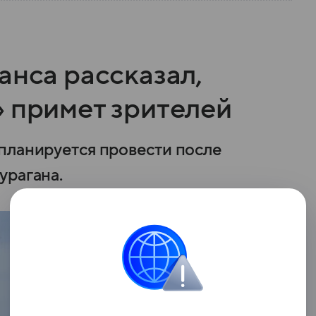
анса рассказал,
» примет зрителей
планируется провести после
урагана.