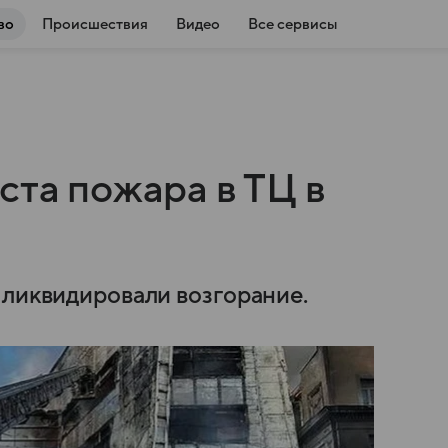
во
Происшествия
Видео
Все сервисы
ста пожара в ТЦ в
 ликвидировали возгорание.