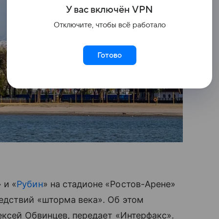
У вас включ
ён
V
P
N
Отключите, чтобы всё работало
Готово
 и «
Рубин
» на стадионе «Ростов-Арене»
едствий «шторма века». Об этом
ксей Обвинцев, передает «Интерфакс».