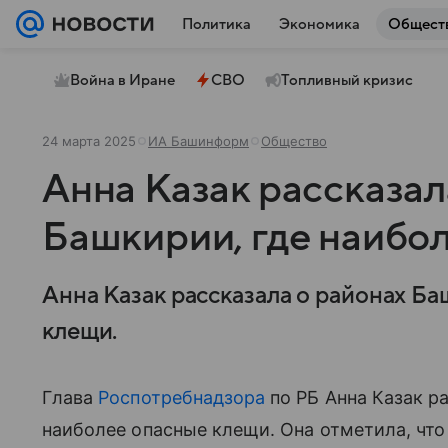
Политика
Экономика
Общест
Война в Иране
СВО
Топливный кризис
24 марта 2025
ИА Башинформ
Общество
Анна Казак рассказал
Башкирии, где наибо
Анна Казак рассказала о районах Ба
клещи.
Глава
Роспотребнадзора
по РБ Анна Казак р
наиболее опасные клещи. Она отметила, что