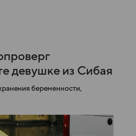
опроверг
е девушке из Сибая
хранения беременности,