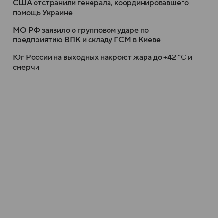
США отстранили генерала, координировавшего
помощь Украине
МО РФ заявило о групповом ударе по
предприятию ВПК и складу ГСМ в Киеве
Юг России на выходных накроют жара до +42 °C и
смерчи