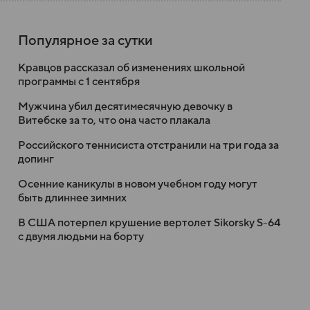
Популярное за сутки
Кравцов рассказал об изменениях школьной
программы с 1 сентября
Мужчина убил десятимесячную девочку в
Витебске за то, что она часто плакала
Российского теннисиста отстранили на три года за
допинг
Осенние каникулы в новом учебном году могут
быть длиннее зимних
В США потерпел крушение вертолет Sikorsky S-64
с двумя людьми на борту