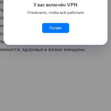
рокомментировало ситуацию, связанную
У вас включ
ён
V
P
N
льном сообщении указано,
Отключите, чтобы всё работало
явившаяся в соцсетях, не соответствует
ие беременности не проводилось.
Готово
 состоянии. Медицинская помощь
клиническими протоколами. Врачи
менности, здоровья и жизни женщины.