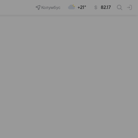
Колумбус
+21°
82.17