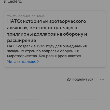
и Leclerc.
Узнать больше по теме
НАТО: история «миротворческого
альянса», ежегодно тратящего
триллионы долларов на оборону и
расширение
НАТО создали в 1949 году для объединения
западных стран по вопросам обороны и
миротворчества. Как расшифровывается
аббревиатура, для чего задумывали группировку и к
Читать дальше
каким последствиям привела деятельность альянса
— читайте в материале.
Поделиться