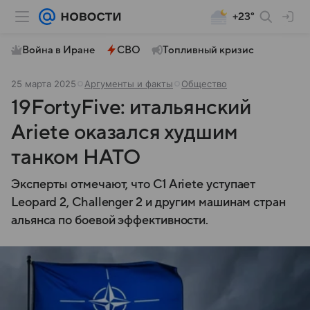
+23°
Война в Иране
СВО
Топливный кризис
25 марта 2025
Аргументы и факты
Общество
19FortyFive: итальянский
Ariete оказался худшим
танком НАТО
Эксперты отмечают, что C1 Ariete уступает
Leopard 2, Challenger 2 и другим машинам стран
альянса по боевой эффективности.