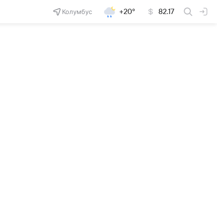
Колумбус
+20°
82.17