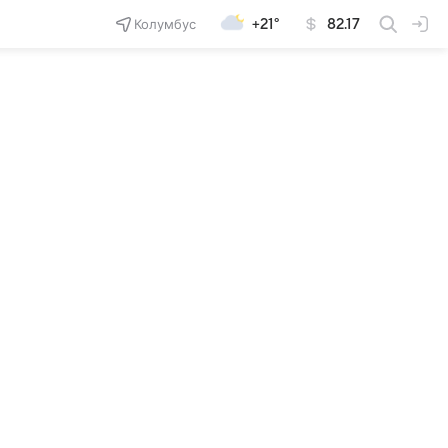
Колумбус
+21°
82.17