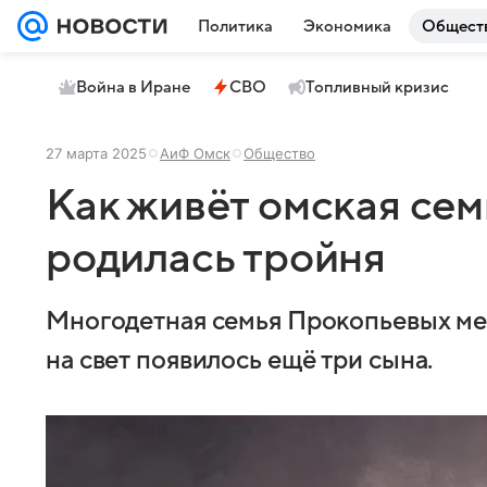
Политика
Экономика
Общест
Война в Иране
СВО
Топливный кризис
27 марта 2025
АиФ Омск
Общество
Как живёт омская сем
родилась тройня
Многодетная семья Прокопьевых меч
на свет появилось ещё три сына.