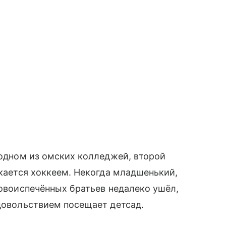
 одном из омских колледжей, второй
екается хоккеем. Некогда младшенький,
новоиспечённых братьев недалеко ушёл,
удовольствием посещает детсад.