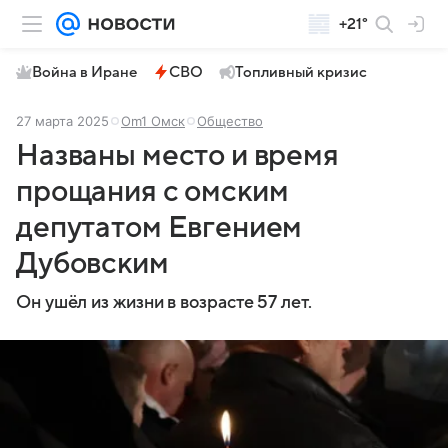
+21°
Война в Иране
СВО
Топливный кризис
27 марта 2025
Om1 Омск
Общество
Названы место и время
прощания с омским
депутатом Евгением
Дубовским
Он ушёл из жизни в возрасте 57 лет.