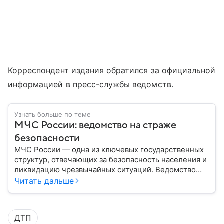
Корреспондент издания обратился за официальной
информацией в пресс-службы ведомств.
Узнать больше по теме
МЧС России: ведомство на страже
безопасности
МЧС России — одна из ключевых государственных
структур, отвечающих за безопасность населения и
ликвидацию чрезвычайных ситуаций. Ведомство
играет важную роль в защите граждан от
Читать дальше
природных катастроф, техногенных аварий и других
угроз. В этом материале разбираем, что
представляет собой МЧС, как оно устроено, какие
ДТП
задачи выполняет и какую роль играет в