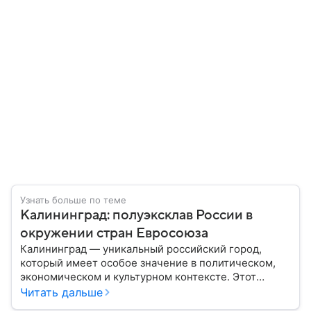
Узнать больше по теме
Калининград: полуэксклав России в
окружении стран Евросоюза
Калининград — уникальный российский город,
который имеет особое значение в политическом,
экономическом и культурном контексте. Этот
город, расположенный в самом сердце Европы,
Читать дальше
остается частью России — эксклавом, отделенным