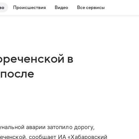
во
Происшествия
Видео
Все сервисы
ореченской в
 после
и
унальной аварии затопило дорогу,
реченской, сообщает ИА «Хабаровский