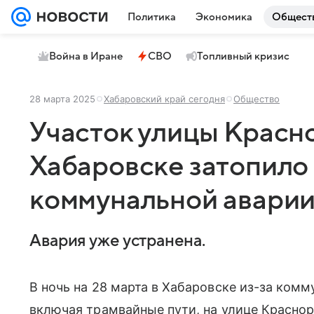
Политика
Экономика
Общест
Война в Иране
СВО
Топливный кризис
28 марта 2025
Хабаровский край сегодня
Общество
Участок улицы Красн
Хабаровске затопило
коммунальной авари
Авария уже устранена.
В ночь на 28 марта в Хабаровске из-за комм
включая трамвайные пути, на улице Красно