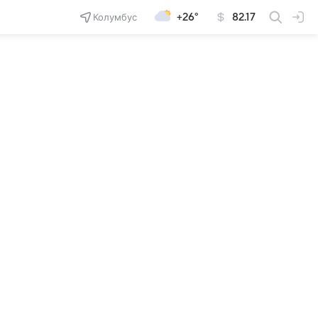
Колумбус
+26°
82.17