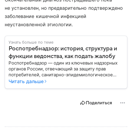
не установлен, но предварительно подтверждено
заболевание кишечной инфекцией
неустановленной этиологии.
Узнать больше по теме
Роспотребнадзор: история, структура и
функции ведомства, как подать жалобу
Роспотребнадзор — один из ключевых надзорных
органов России, отвечающий за защиту прав
потребителей, санитарно-эпидемиологическое
благополучие населения и контроль соблюдения
Читать дальше
санитарных норм. В материале рассказываем, как
появилось ведомство, чем оно занимается и кто
руководит им сегодня.
Поделиться