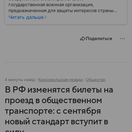
государственная военная организация,
предназначенная для защиты интересов страны
военным путем. Была создана после
Читать дальше
провозглашения независимости Украины в 1991
году. В материале — главное по теме.
Поделиться
4 минуты назад
Комсомольская правда
Общество
В РФ изменятся билеты на
проезд в общественном
транспорте: с сентября
новый стандарт вступит в