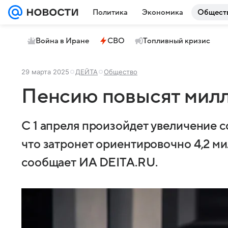
Политика
Экономика
Общест
Война в Иране
СВО
Топливный кризис
29 марта 2025
ДЕЙТА
Общество
Пенсию повысят мил
С 1 апреля произойдет увеличение с
что затронет ориентировочно 4,2 м
сообщает ИА DEITA.RU.