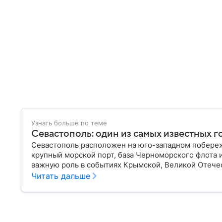
Узнать больше по теме
Севастополь: один из самых известных 
Севастополь расположен на юго-западном побереж
крупный морской порт, база Черноморского флота 
важную роль в событиях Крымской, Великой Отече
материале — главное об этом городе федерального
Читать дальше