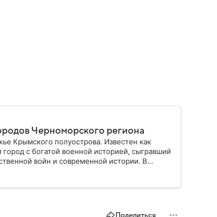
городов Черноморского региона
ье Крымского полуострова. Известен как
и город с богатой военной историей, сыгравший
ственной войн и современной истории. В
 значения.
Поделиться